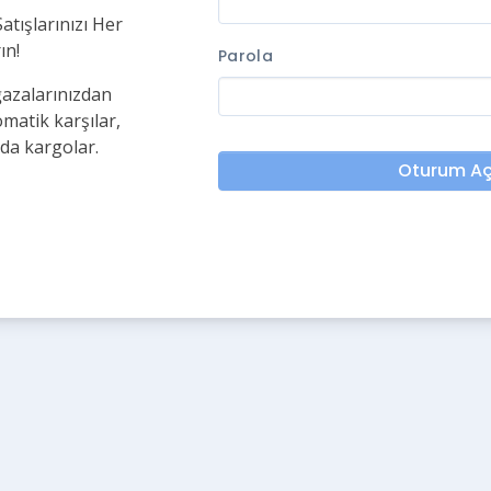
Satışlarınızı Her
ın!
Parola
ğazalarınızdan
omatik karşılar,
nda kargolar.
Oturum A